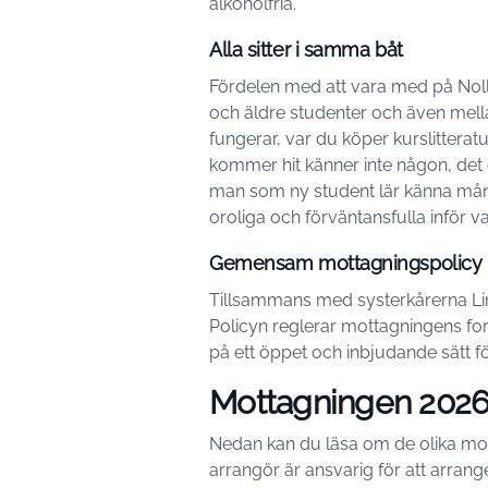
alkoholfria.
Alla sitter i samma båt
Fördelen med att vara med på N0lle
och äldre studenter och även mellan
fungerar, var du köper kurslitterat
kommer hit känner inte någon, det 
man som ny student lär känna mång
oroliga och förväntansfulla inför 
Gemensam mottagningspolicy
Tillsammans med systerkårerna Li
Policyn reglerar mottagningens form
på ett öppet och inbjudande sätt fö
Mottagningen 202
Nedan kan du läsa om de olika mo
arrangör är ansvarig för att arran