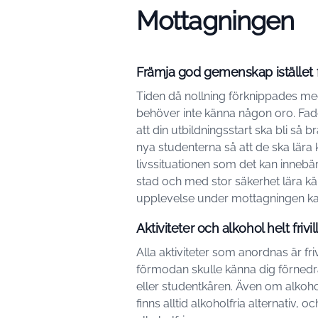
Mottagningen
Främja god gemenskap istället f
Tiden då nollning förknippades med
behöver inte känna någon oro. Faddra
att din utbildningsstart ska bli så 
nya studenterna så att de ska lära
livssituationen som det kan innebära 
stad och med stor säkerhet lära kän
upplevelse under mottagningen kan d
Aktiviteter och alkohol helt frivil
Alla aktiviteter som anordnas är fr
förmodan skulle känna dig förnedra
eller studentkåren. Även om alkoho
finns alltid alkoholfria alternativ,