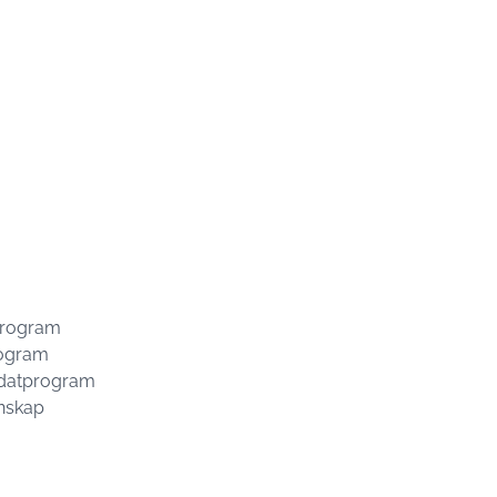
program
rogram
idatprogram
enskap