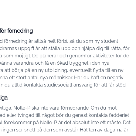
ör förnedring
 förnedring är alltså helt förbi, så du som ny student
rnas uppgift är att ställa upp och hjälpa dig till rätta, för
bra som möjligt. De planerar och genomför aktiviteter för de
 känna varandra och få en ökad trygghet i den nya
att börja på en ny utbildning, eventuellt flytta till en ny
na ett stort antal nya människor. Har du haft en negativ
u alltid kontakta studiesocialt ansvarig för att får stöd.
liga
ivilliga. N0lle-P ska inte vara förnedrande. Om du mot
d eller tvingad till något bör du genast kontakta fadderiet
l förekommer på N0lle-P är det absolut inte ett måste. Det
 och ingen ser snett på den som avstår. Hälften av dagarna är