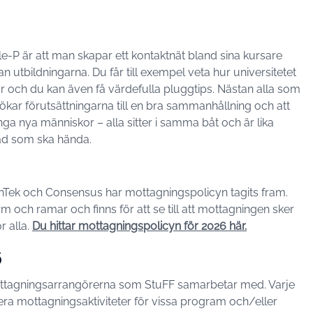
-P är att man skapar ett kontaktnät bland sina kursare
 utbildningarna. Du får till exempel veta hur universitetet
ur och du kan även få värdefulla pluggtips. Nästan alla som
ökar förutsättningarna till en bra sammanhållning och att
a nya människor – alla sitter i samma båt och är lika
vad som ska hända.
nTek och Consensus har mottagningspolicyn tagits fram.
 och ramar och finns för att se till att mottagningen sker
r alla.
Du hittar mottagningspolicyn för 2026 här.
6
ttagningsarrangörerna som StuFF samarbetar med. Varje
gera mottagningsaktiviteter för vissa program och/eller